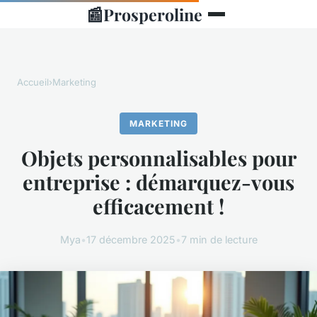
📰
Prosperoline
Accueil
›
Marketing
MARKETING
Objets personnalisables pour
entreprise : démarquez-vous
efficacement !
Mya
•
17 décembre 2025
•
7 min de lecture