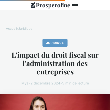
📰
Prosperoline
Accueil
›
Juridique
JURIDIQUE
L'impact du droit fiscal sur
l'administration des
entreprises
Mya
•
2 décembre 2024
•
5 min de lecture