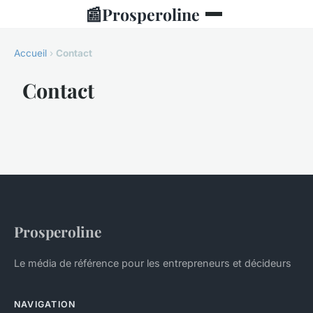
📰
Prosperoline
Accueil
›
Contact
Contact
Prosperoline
Le média de référence pour les entrepreneurs et décideurs
NAVIGATION