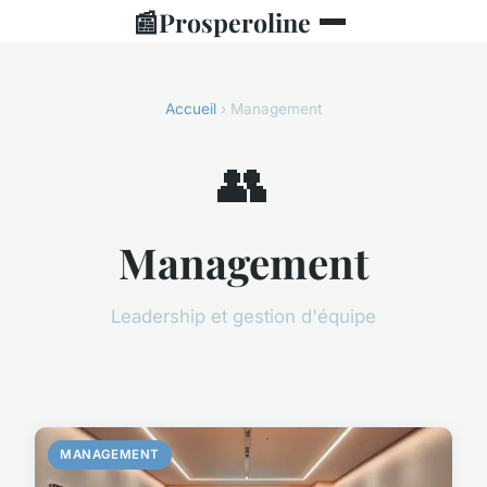
📰
Prosperoline
Accueil
› Management
👥
Management
Leadership et gestion d'équipe
MANAGEMENT