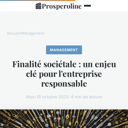
📰
Prosperoline
Accueil
›
Management
MANAGEMENT
Finalité sociétale : un enjeu
clé pour l'entreprise
responsable
Mya
•
19 octobre 2025
•
4 min de lecture