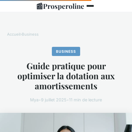
📰
Prosperoline
Accueil
›
Business
BUSINESS
Guide pratique pour
optimiser la dotation aux
amortissements
Mya
•
9 juillet 2025
•
11 min de lecture