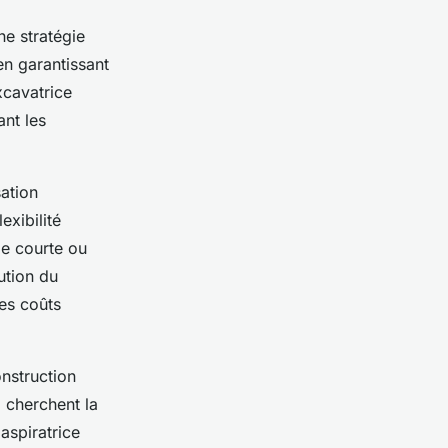
ne stratégie
en garantissant
xcavatrice
ant les
sation
exibilité
de courte ou
ution du
les coûts
nstruction
i cherchent la
aspiratrice