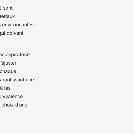
é sont
tériaux
 environnantes.
qui doivent
ne aspiratrice
’ajuster
 chaque
arantissant une
ù les
olyvalence
e choix d’une