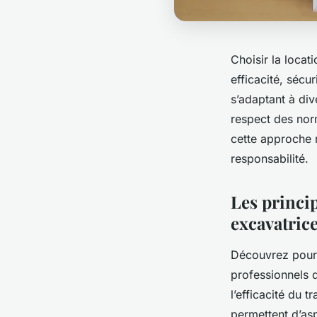
Choisir la locat
efficacité, sécur
s’adaptant à div
respect des nor
cette approche 
responsabilité.
Les princip
excavatric
Découvrez pourqu
professionnels d
l’efficacité du 
permettent d’asp