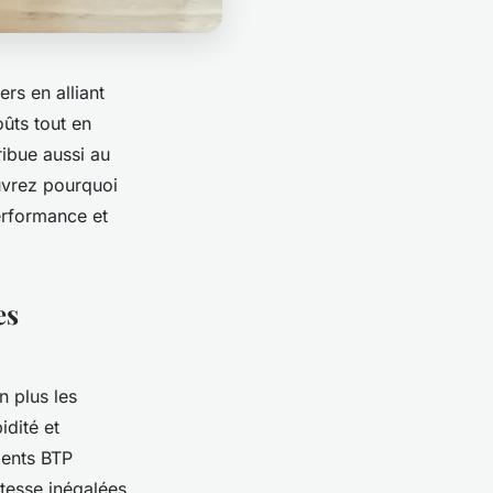
ers en alliant
oûts tout en
ribue aussi au
uvrez pourquoi
erformance et
es
n plus les
idité et
ments BTP
itesse inégalées,