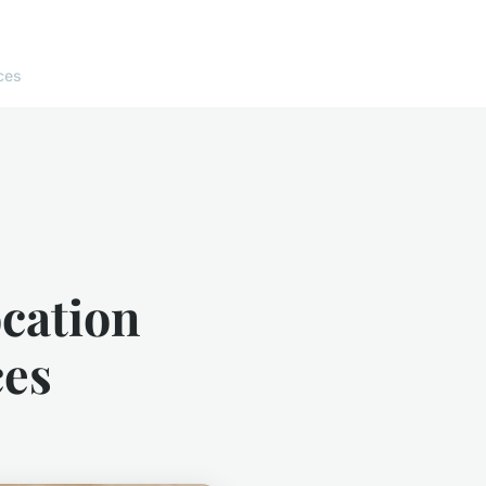
ces
ocation
ces