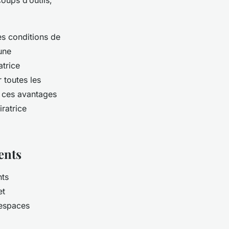
oups d’outils,
es conditions de
une
trice
 toutes les
e ces avantages
iratrice
ents
nts
et
 espaces