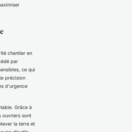
maximiser
ce
rité chantier en
océdé par
ensibles, ce qui
te précision
ons d'urgence
otable. Grâce à
s ouvriers sont
lever la terre et