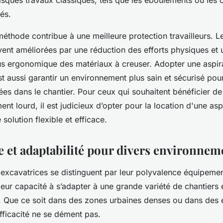
risques travaux classiques, tels que les éboulements ou les c
ués.
méthode contribue à une meilleure protection travailleurs. L
uvent améliorées par une réduction des efforts physiques et 
us ergonomique des matériaux à creuser. Adopter une aspira
st aussi garantir un environnement plus sain et sécurisé pour
ées dans le chantier. Pour ceux qui souhaitent bénéficier d
ent lourd, il est judicieux d’opter pour la location d'une asp
solution flexible et efficace.
e et adaptabilité pour divers environnem
 excavatrices se distinguent par leur polyvalence équipeme
leur capacité à s’adapter à une grande variété de chantiers 
 Que ce soit dans des zones urbaines denses ou dans des
 efficacité ne se dément pas.