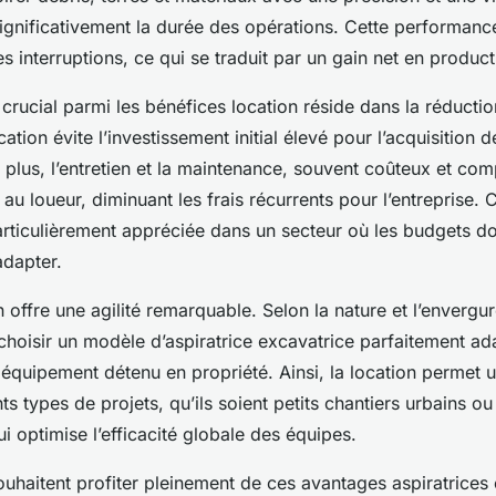
significativement la durée des opérations. Cette performanc
les interruptions, ce qui se traduit par un gain net en producti
crucial parmi les bénéfices location réside dans la réductio
cation évite l’investissement initial élevé pour l’acquisition
 plus, l’entretien et la maintenance, souvent coûteux et com
u loueur, diminuant les frais récurrents pour l’entreprise. Ce
articulièrement appréciée dans un secteur où les budgets do
dapter.
n offre une agilité remarquable. Selon la nature et l’envergur
choisir un modèle d’aspiratrice excavatrice parfaitement ad
l équipement détenu en propriété. Ainsi, la location permet 
nts types de projets, qu’ils soient petits chantiers urbains o
ui optimise l’efficacité globale des équipes.
uhaitent profiter pleinement de ces avantages aspiratrices e