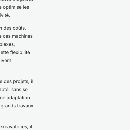
e optimise les
vité.
n des coûts.
 de ces machines
plexes,
tte flexibilité
ivent
e des projets, il
apté, sans se
une adaptation
u grands travaux
xcavatrices, il