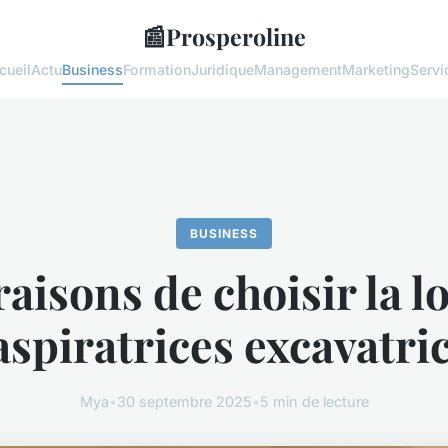
📰
Prosperoline
cueil
Actu
Business
Formation
Juridique
Management
Marketing
Servi
BUSINESS
raisons de choisir la l
aspiratrices excavatri
Mya
•
30 septembre 2025
•
5 min de lecture