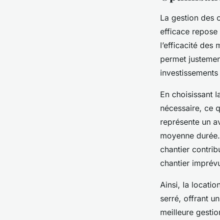
La gestion des c
efficace repose 
l’efficacité des
permet justement
investissements 
En choisissant l
nécessaire, ce qu
représente un a
moyenne durée. D
chantier contrib
chantier imprév
Ainsi, la locati
serré, offrant u
meilleure gestio