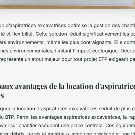
ion d’aspiratrices excavatrices optimise la gestion des chanti
ité et flexibilité. Cette solution réduit significativement les c
ers environnements, même les plus contraignants. Elle cont
mes environnementales, limitant l’impact écologique. Déco
représente un atout majeur pour tout projet BTP exigeant p
aux avantages de la location d'aspiratric
es
oi la location d'aspiratrices excavatrices séduit de plus e
u BTP. Parmi les avantages aspiratrices excavatrices, la rap
travail sur chantier occupent une place centrale. Ces équipe
irer débris, terres et matériaux avec une précision et une v