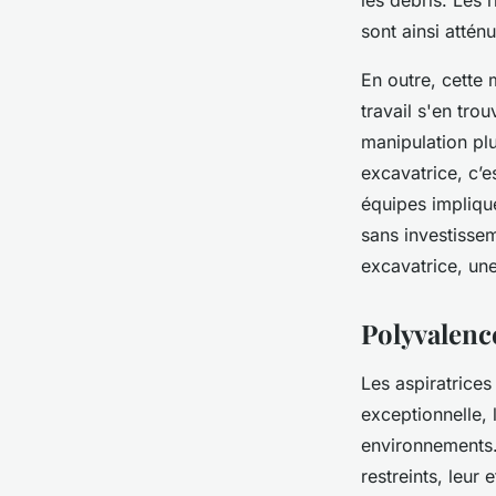
les débris. Les 
sont ainsi attén
En outre, cette 
travail s'en tro
manipulation pl
excavatrice, c’e
équipes impliqu
sans investissem
excavatrice, une 
Polyvalenc
Les aspiratrices
exceptionnelle, 
environnements.
restreints, leur