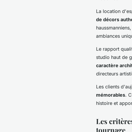
La location d'e
de décors auth
haussmanniens, t
ambiances unique
Le rapport quali
studio haut de 
caractère archi
directeurs artis
Les clients d'au
mémorables
. C
histoire et appo
Les critère
tournage