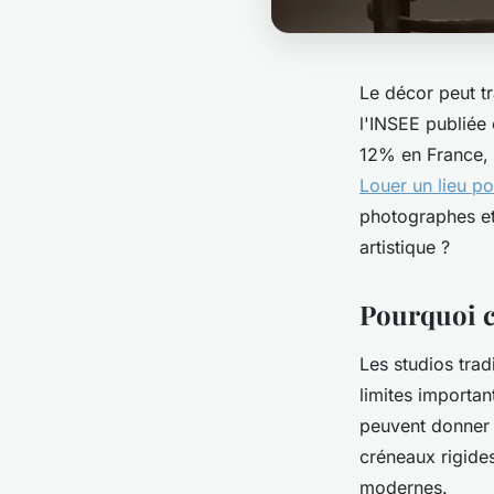
Le décor peut t
l'INSEE publiée
12% en France, 
Louer un lieu p
photographes et
artistique ?
Pourquoi ch
Les studios trad
limites importa
peuvent donner u
créneaux rigides
modernes.