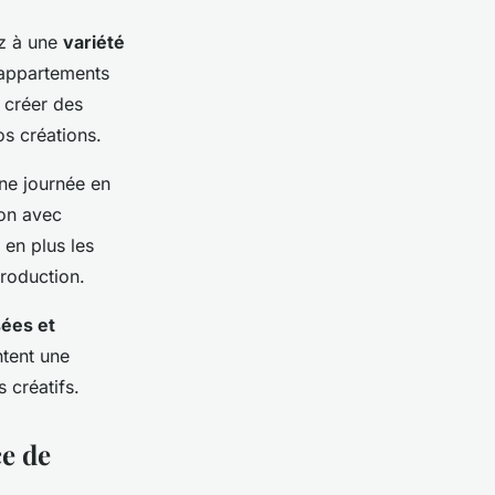
ez à une
variété
, appartements
 créer des
os créations.
une journée en
on avec
en plus les
production.
sées et
ntent une
 créatifs.
ce de