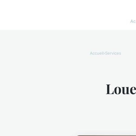
Ac
Accueil
›
Services
Loue