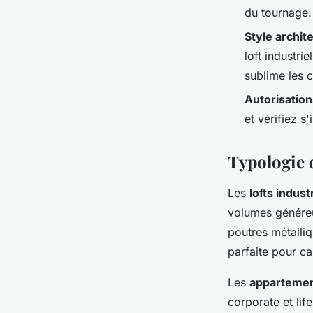
du tournage.
Style archit
loft industr
sublime les c
Autorisatio
et vérifiez s
Typologie d
Les
lofts indust
volumes généreux
poutres métalli
parfaite pour ca
Les
apparteme
corporate et lif