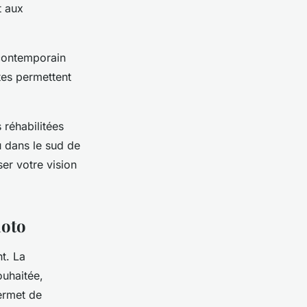
t aux
 contemporain
tes permettent
réhabilitées
u dans le sud de
ser votre vision
hoto
t. La
ouhaitée,
permet de