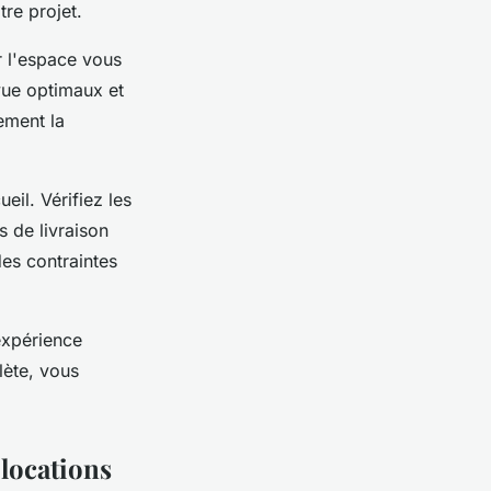
re projet.
r l'espace vous
 vue optimaux et
ement la
eil. Vérifiez les
s de livraison
des contraintes
expérience
lète, vous
 locations