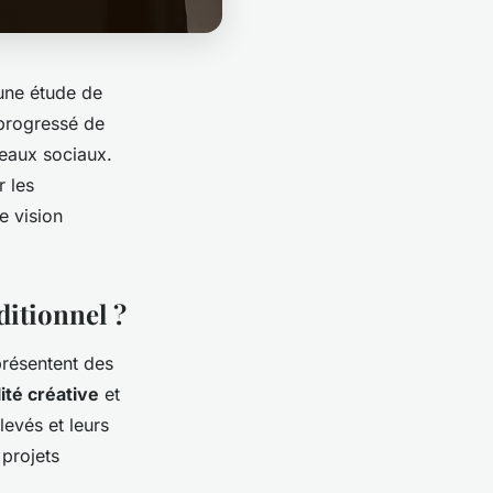
une étude de
progressé de
seaux sociaux.
r les
e vision
ditionnel ?
présentent des
lité créative
et
levés et leurs
 projets