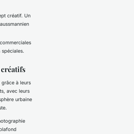
pt créatif. Un
 haussmannien
s commerciales
 spéciales.
créatifs
 grâce à leurs
ts, avec leurs
sphère urbaine
ste.
photographie
 plafond