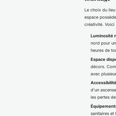
Le choix du lie
espace possède 
créativité. Voic
Luminosité n
nord pour une
heures de to
Espace disp
décors. Com
avec plusieu
Accessibilit
d'un ascenseu
les pertes d
Équipements
sanitaires et