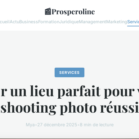
📰
Prosperoline
cueil
Actu
Business
Formation
Juridique
Management
Marketing
Servi
SERVICES
r un lieu parfait pour 
shooting photo réussi
Mya
•
27 décembre 2025
•
8 min de lecture