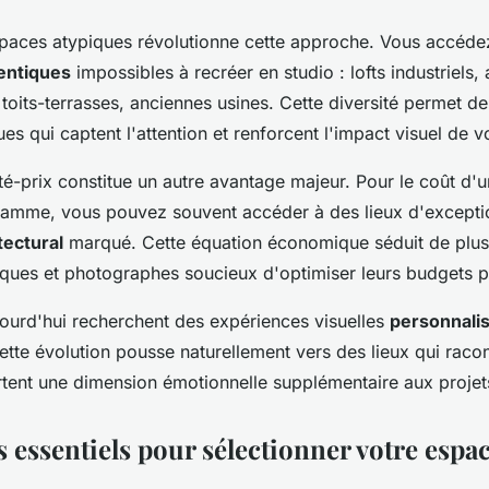
spaces atypiques révolutionne cette approche. Vous accéd
entiques
impossibles à recréer en studio : lofts industriels
oits-terrasses, anciennes usines. Cette diversité permet de
s qui captent l'attention et renforcent l'impact visuel de v
té-prix constitue un autre avantage majeur. Pour le coût d'
gamme, vous pouvez souvent accéder à des lieux d'excepti
tectural
marqué. Cette équation économique séduit de plus 
tiques et photographes soucieux d'optimiser leurs budgets 
jourd'hui recherchent des expériences visuelles
personnali
ette évolution pousse naturellement vers des lieux qui raco
rtent une dimension émotionnelle supplémentaire aux projets
s essentiels pour sélectionner votre espa