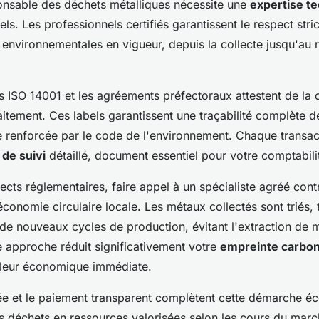
onsable des déchets métalliques nécessite une
expertise t
els. Les professionnels certifiés garantissent le respect stri
environnementales en vigueur, depuis la collecte jusqu'au r
ns ISO 14001 et les agréements préfectoraux attestent de la
itement. Ces labels garantissent une traçabilité complète d
e renforcée par le code de l'environnement. Chaque transacti
de suivi
détaillé, document essentiel pour votre comptabilit
cts réglementaires, faire appel à un spécialiste agréé cont
économie circulaire locale. Les métaux collectés sont triés, t
de nouveaux cycles de production, évitant l'extraction de 
e approche réduit significativement votre
empreinte carbo
aleur économique immédiate.
iée et le paiement transparent complètent cette démarche é
s déchets en ressources valorisées selon les cours du marc