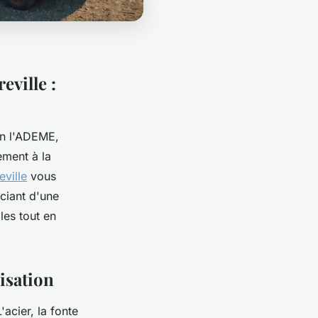
eville :
on l'ADEME,
ement à la
eville
vous
iciant d'une
les tout en
risation
'acier, la fonte