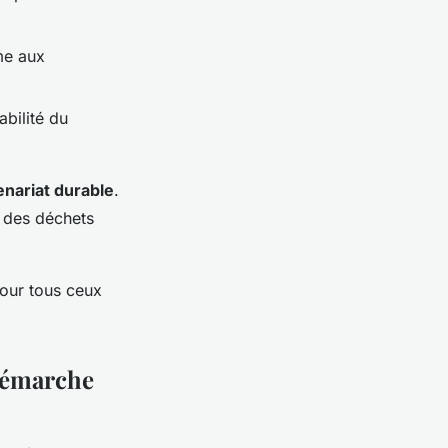
me aux
abilité du
enariat durable
.
n des déchets
pour tous ceux
 démarche