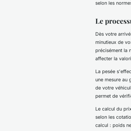
selon les norme
Le processu
Dès votre arrivé
minutieux de vos
précisément la n
affecter la valor
La pesée s'effec
une mesure au g
de votre véhicul
permet de vérif
Le calcul du pri
selon les cotati
calcul : poids n