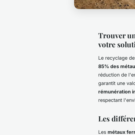
Trouver un 
votre solu
Le recyclage de
85% des méta
réduction de l'e
garantit une val
rémunération 
respectant l'en
Les différe
Les
métaux fer