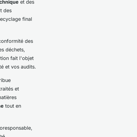
echnique
et des
ct des
ecyclage final
 conformité des
es déchets,
on fait l'objet
é et vos audits.
ribue
raités et
matières
ne
tout en
coresponsable,
hé.