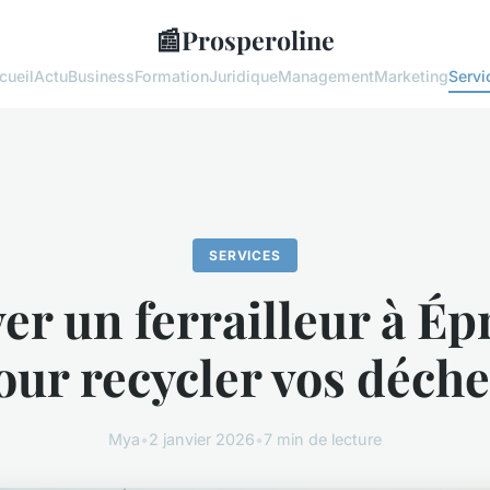
📰
Prosperoline
cueil
Actu
Business
Formation
Juridique
Management
Marketing
Servi
SERVICES
er un ferrailleur à Épr
our recycler vos déche
Mya
•
2 janvier 2026
•
7 min de lecture