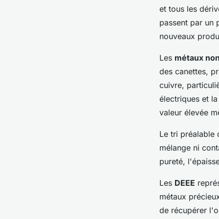
et tous les dér
passent par un 
nouveaux produi
Les
métaux non
des canettes, pr
cuivre, particul
électriques et l
valeur élevée m
Le tri préalable
mélange ni conta
pureté, l'épaisse
Les
DEEE
représ
métaux précieux
de récupérer l'o