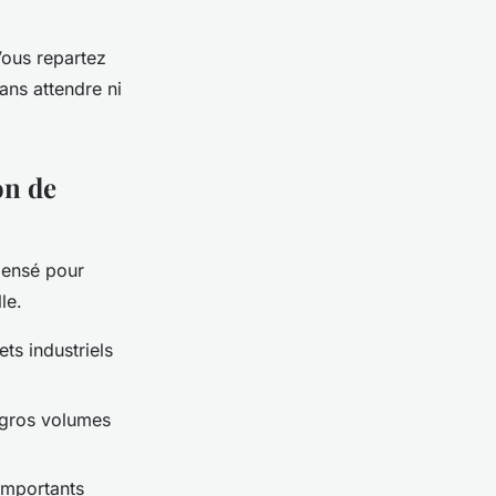
Vous repartez
ans attendre ni
on de
ensé pour
le.
ts industriels
t gros volumes
importants