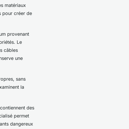
es matériaux
s pour créer de
nium provenant
priétés. Le
es câbles
onserve une
ropres, sans
examinent la
 contiennent des
cialisé permet
osants dangereux