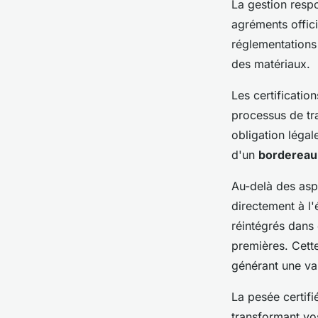
La gestion resp
agréments offici
réglementations 
des matériaux.
Les certificatio
processus de tra
obligation légal
d'un
bordereau 
Au-delà des aspe
directement à l'
réintégrés dans 
premières. Cett
générant une v
La pesée certif
transformant vo