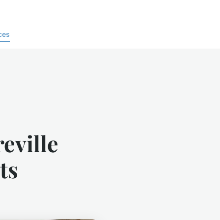
ces
eville
ts