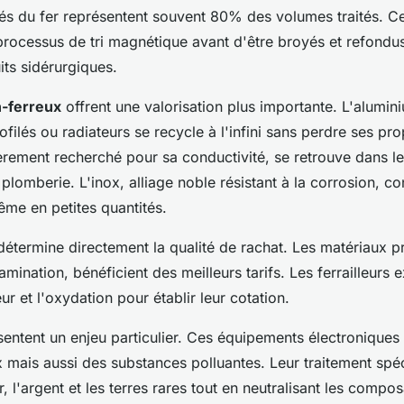
ivés du fer représentent souvent 80% des volumes traités. C
processus de tri magnétique avant d'être broyés et refondu
ts sidérurgiques.
-ferreux
offrent une valorisation plus importante. L'alumi
ofilés ou radiateurs se recycle à l'infini sans perdre ses pro
ièrement recherché pour sa conductivité, se retrouve dans l
a plomberie. L'inox, alliage noble résistant à la corrosion, c
ême en petites quantités.
 détermine directement la qualité de rachat. Les matériaux p
mination, bénéficient des meilleurs tarifs. Les ferrailleurs 
ur et l'oxydation pour établir leur cotation.
entent un enjeu particulier. Ces équipements électroniques
 mais aussi des substances polluantes. Leur traitement spé
r, l'argent et les terres rares tout en neutralisant les comp