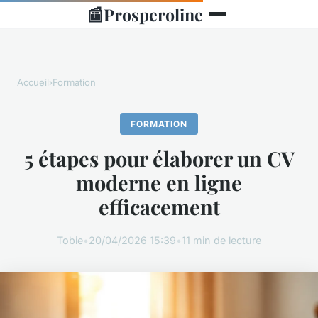
📰
Prosperoline
Accueil
›
Formation
FORMATION
5 étapes pour élaborer un CV
moderne en ligne
efficacement
Tobie
•
20/04/2026 15:39
•
11 min de lecture