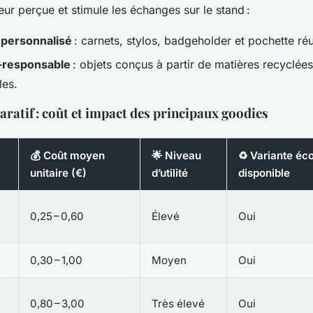
ur perçue et stimule les échanges sur le stand :
l personnalisé
: carnets, stylos, badgeholder et pochette réut
responsable
: objets conçus à partir de matières recyclée
les.
ratif : coût et impact des principaux goodies
💰 Coût moyen
🌟 Niveau
♻️ Variante éc
unitaire (€)
d’utilité
disponible
0,25 – 0,60
Élevé
Oui
0,30 – 1,00
Moyen
Oui
0,80 – 3,00
Très élevé
Oui