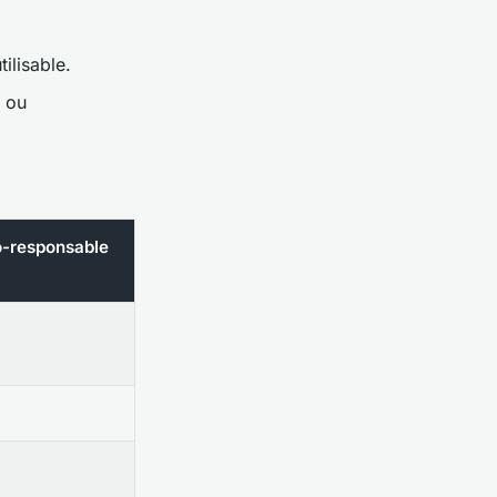
ilisable.
s ou
o-responsable