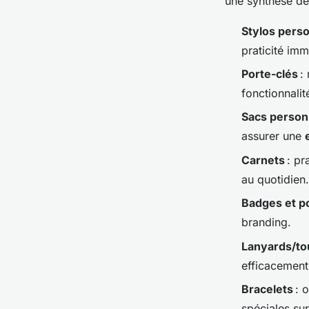
une synthèse des
Stylos pers
praticité imm
Porte-clés
: 
fonctionnalit
Sacs person
assurer une
Carnets
: pr
au quotidien.
Badges et p
branding.
Lanyards/to
efficacement
Bracelets
: o
spéciales sur