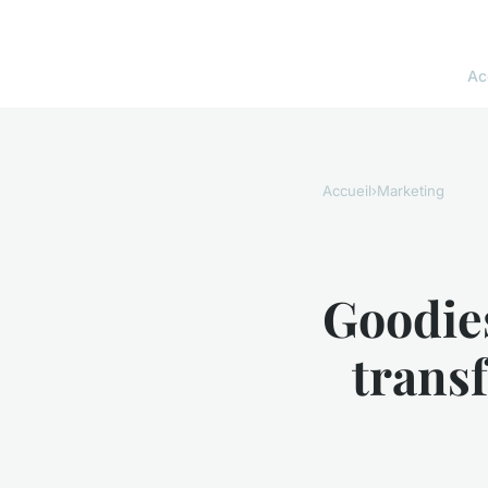
Ac
Accueil
›
Marketing
Goodies
transf