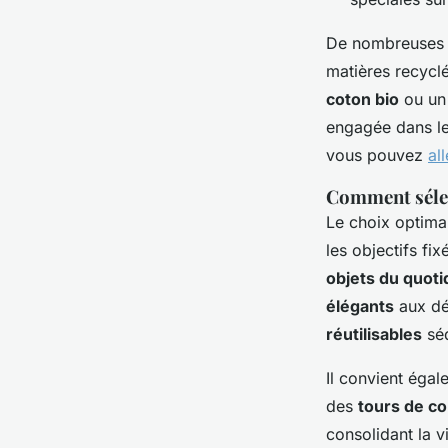
De nombreuses e
matières recycl
coton bio
ou u
engagée dans le
vous pouvez
al
Comment sélect
Le choix optima
les objectifs fi
objets du quoti
élégants
aux dé
réutilisables
séd
Il convient égal
des
tours de co
consolidant la v