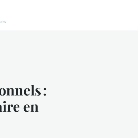
ces
onnels :
aire en