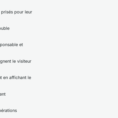
 prisés pour leur
ouble
sponsable et
gnent le visiteur
 en affichant le
ent
pérations