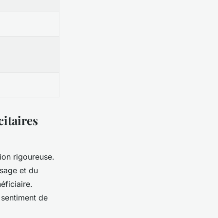
citaires
ion rigoureuse.
ssage et du
éficiaire.
 sentiment de