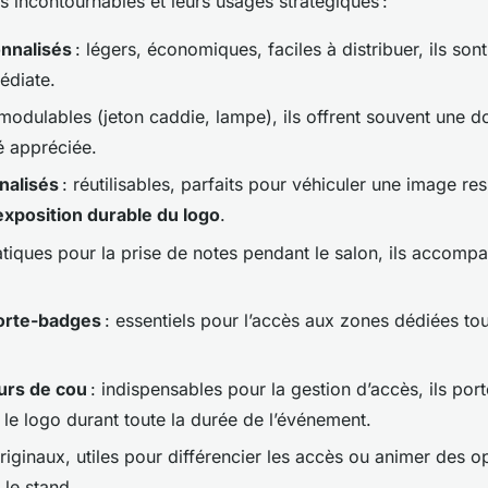
 incontournables et leurs usages stratégiques :
onnalisés
: légers, économiques, faciles à distribuer, ils sont
édiate.
modulables (jeton caddie, lampe), ils offrent souvent une d
é appréciée.
nalisés
: réutilisables, parfaits pour véhiculer une image re
exposition durable du logo
.
atiques pour la prise de notes pendant le salon, ils accompa
orte-badges
: essentiels pour l’accès aux zones dédiées tout
urs de cou
: indispensables pour la gestion d’accès, ils port
 le logo durant toute la durée de l’événement.
riginaux, utiles pour différencier les accès ou animer des o
 le stand.