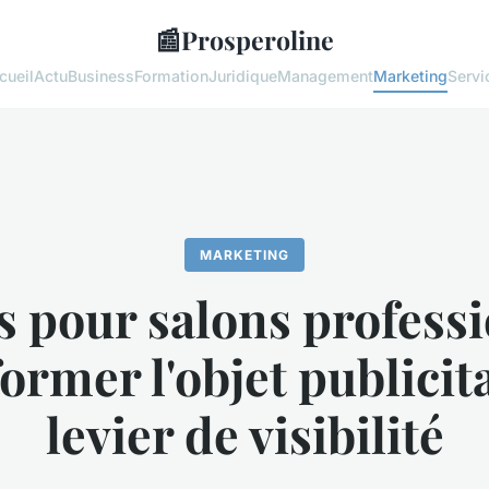
📰
Prosperoline
cueil
Actu
Business
Formation
Juridique
Management
Marketing
Servi
MARKETING
 pour salons professi
ormer l'objet publicit
levier de visibilité