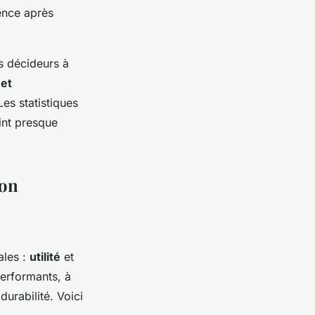
ence après
s décideurs à
 et
Les statistiques
int presque
lon
ales :
utilité
et
performants, à
urabilité. Voici