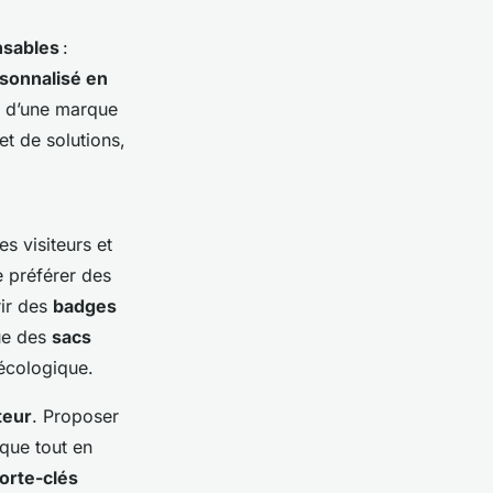
nsables
:
sonnalisé en
e d’une marque
t de solutions,
des visiteurs et
e préférer des
rir des
badges
ue des
sacs
 écologique.
teur
. Proposer
que tout en
porte-clés