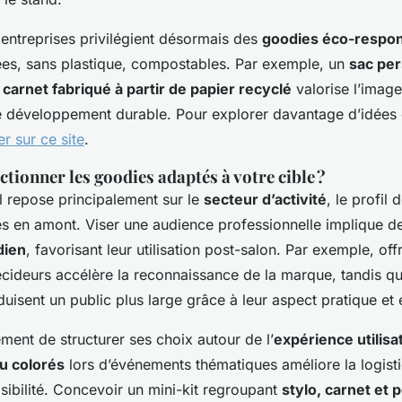
ntreprises privilégient désormais des
goodies éco-respo
ées, sans plastique, compostables. Par exemple, un
sac per
n
carnet fabriqué à partir de papier recyclé
valorise l’imag
 développement durable. Pour explorer davantage d’idées e
ler sur ce site
.
ionner les goodies adaptés à votre cible ?
l repose principalement sur le
secteur d’activité
, le profil 
xés en amont. Viser une audience professionnelle implique d
dien
, favorisant leur utilisation post-salon. Par exemple, off
cideurs accélère la reconnaissance de la marque, tandis q
uisent un public plus large grâce à leur aspect pratique et
ement de structurer ses choix autour de l’
expérience utilisa
u colorés
lors d’événements thématiques améliore la logisti
isibilité. Concevoir un mini-kit regroupant
stylo, carnet et 