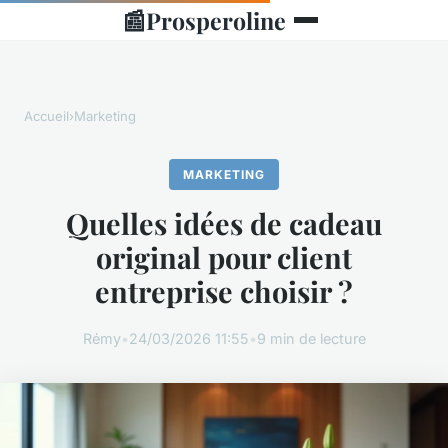
📰
Prosperoline
Accueil
›
Marketing
MARKETING
Quelles idées de cadeau
original pour client
entreprise choisir ?
Rémy
•
24/03/2026 11:55
•
9 min de lecture