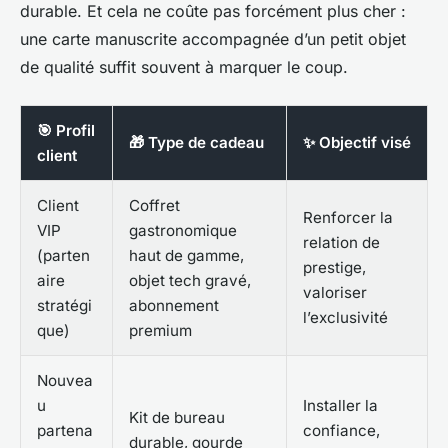
durable. Et cela ne coûte pas forcément plus cher :
une carte manuscrite accompagnée d’un petit objet
de qualité suffit souvent à marquer le coup.
🎯 Profil
🎁 Type de cadeau
✨ Objectif visé
client
Client
Coffret
Renforcer la
VIP
gastronomique
relation de
(parten
haut de gamme,
prestige,
aire
objet tech gravé,
valoriser
stratégi
abonnement
l’exclusivité
que)
premium
Nouvea
u
Installer la
Kit de bureau
partena
confiance,
durable, gourde