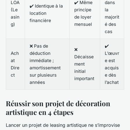
LOA
✔️ Même
dans
✔️ Identique à la
(Le
principe
la
location
asin
de loyer
majorit
financière
g)
mensuel
é des
cas
❌ Pas de
✔️
❌
Ach
déduction
L’œuvr
Décaisse
at
immédiate ;
e est
ment
Dire
amortissement
acquis
initial
ct
sur plusieurs
e dès
important
années
l’achat
Réussir son projet de décoration
artistique en 4 étapes
Lancer un projet de leasing artistique ne s’improvise