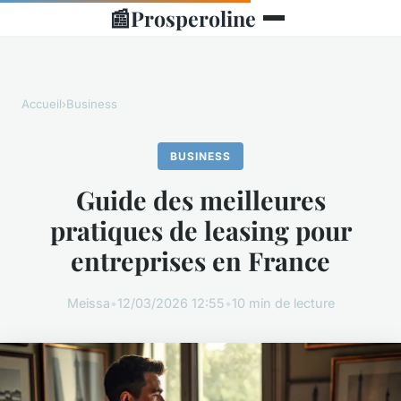
📰
Prosperoline
Accueil
›
Business
BUSINESS
Guide des meilleures
pratiques de leasing pour
entreprises en France
Meissa
•
12/03/2026 12:55
•
10 min de lecture