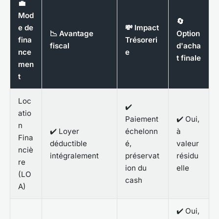
💼
Mod
🔄
e de
💸 Impact
📉 Avantage
Option
fina
Trésoreri
fiscal
d'acha
nce
e
t finale
men
t
Loc
✔️
atio
Paiement
✔️ Oui,
n
✔️ Loyer
échelonn
à
Fina
déductible
é,
valeur
nciè
intégralement
préservat
résidu
re
ion du
elle
(LO
cash
A)
✔️ Oui,