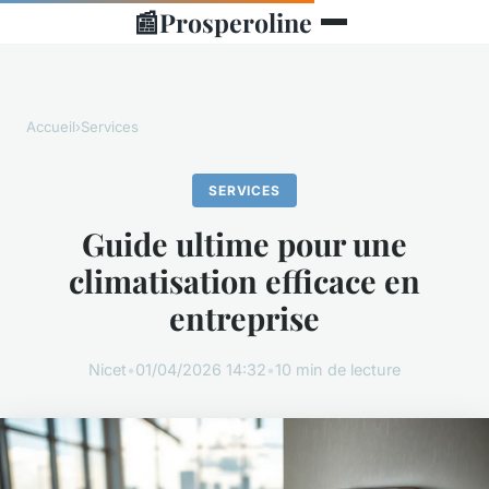
📰
Prosperoline
Accueil
›
Services
SERVICES
Guide ultime pour une
climatisation efficace en
entreprise
Nicet
•
01/04/2026 14:32
•
10 min de lecture