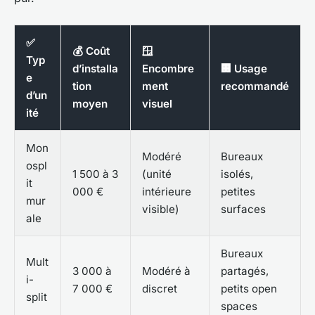
✅
💰 Coût
🪟
Typ
d’installa
Encombre
🏢 Usage
e
tion
ment
recommandé
d’un
moyen
visuel
ité
Mon
Modéré
Bureaux
ospl
1 500 à 3
(unité
isolés,
it
000 €
intérieure
petites
mur
visible)
surfaces
ale
Bureaux
Mult
3 000 à
Modéré à
partagés,
i-
7 000 €
discret
petits open
split
spaces