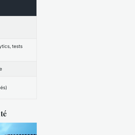
tics, tests
e
nés)
ité