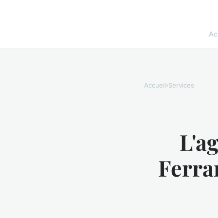
Ac
Accueil
›
Services
L'a
Ferran