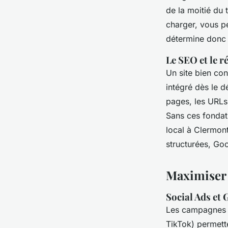
de la moitié du 
charger, vous pe
détermine donc d
Le SEO et le r
Un site bien con
intégré dès le d
pages, les URLs 
Sans ces fondat
local à Clermont
structurées, Goo
Maximiser l
Social Ads et G
Les campagnes 
TikTok) permette