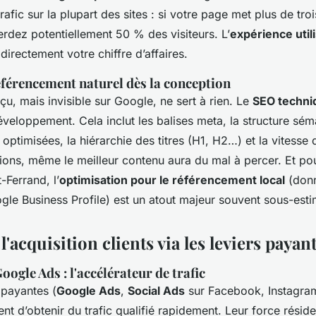
trafic sur la plupart des sites : si votre page met plus de tr
rdez potentiellement 50 % des visiteurs. L’
expérience util
irectement votre chiffre d’affaires.
éférencement naturel dès la conception
çu, mais invisible sur Google, ne sert à rien. Le
SEO techni
éveloppement. Cela inclut les balises meta, la structure sé
optimisées, la hiérarchie des titres (H1, H2…) et la vitesse
ions, même le meilleur contenu aura du mal à percer. Et p
-Ferrand, l’
optimisation pour le référencement local
(don
gle Business Profile) est un atout majeur souvent sous-esti
'acquisition clients via les leviers payan
oogle Ads : l'accélérateur de trafic
payantes (
Google Ads
,
Social Ads
sur Facebook, Instagram
nt d’obtenir du trafic qualifié rapidement. Leur force résid