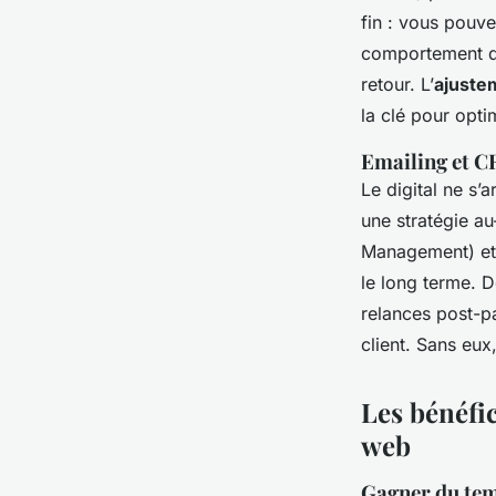
fin : vous pouve
comportement d’
retour. L’
ajuste
la clé pour opti
Emailing et C
Le digital ne s’a
une stratégie au
Management) et
le long terme. 
relances post-pa
client. Sans eux
Les bénéfic
web
Gagner du tem