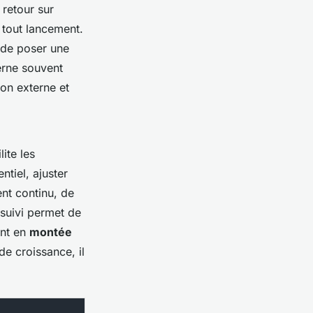
 retour sur
 tout lancement.
t de poser une
erne souvent
ion externe et
ite les
tiel, ajuster
nt continu, de
e suivi permet de
ent en
montée
de croissance, il