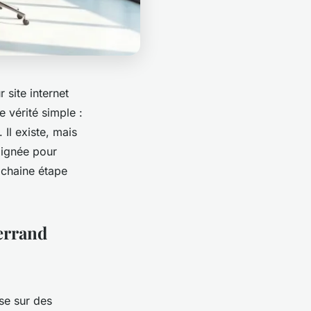
 site internet
 vérité simple :
 Il existe, mais
alignée pour
ochaine étape
errand
ose sur des