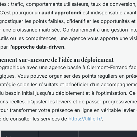
s : trafic, comportements utilisateurs, taux de conversion,
 C’est pourquoi un
audit approfondi
est indispensable avant
gnostiquer les points faibles, d’identifier les opportunités e
r une croissance maîtrisée. Contrairement à une gestion int
outils ou les compétences, une agence vous apporte une vis
par l’
approche data-driven
.
ment sur-mesure de l'idée au déploiement
ographique avec une agence basée à Clermont-Ferrand facil
iques. Vous pouvez organiser des points réguliers en présen
ratégie selon les résultats et bénéficier d’un accompagneme
 du besoin initial jusqu’au déploiement et à l’optimisation. C
ions réelles, d’ajuster les leviers et de passer progressivem
Pour transformer votre présence en ligne en véritable levier 
de consulter les services de
https://tilille.fr/
.