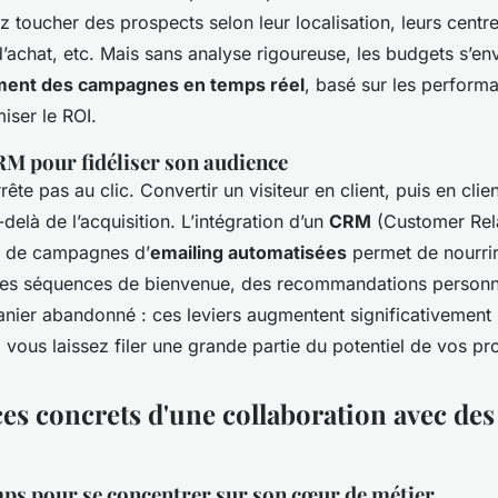
z toucher des prospects selon leur localisation, leurs centres
achat, etc. Mais sans analyse rigoureuse, les budgets s’en
ment des campagnes en temps réel
, basé sur les performa
miser le ROI.
RM pour fidéliser son audience
rrête pas au clic. Convertir un visiteur en client, puis en clie
-delà de l’acquisition. L’intégration d’un
CRM
(Customer Rel
 de campagnes d’
emailing automatisées
permet de nourrir 
Des séquences de bienvenue, des recommandations personn
nier abandonné : ces leviers augmentent significativement l
, vous laissez filer une grande partie du potentiel de vos pr
es concrets d'une collaboration avec des
ps pour se concentrer sur son cœur de métier