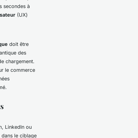
ois secondes à
isateur
(UX)
que
doit être
mantique des
 de chargement.
our le commerce
nées
mé.
ts
, LinkedIn ou
e dans le ciblage