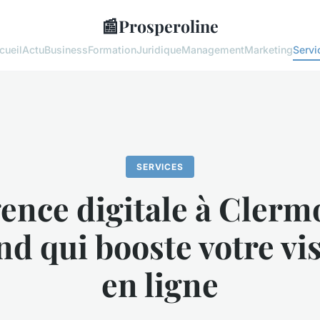
📰
Prosperoline
cueil
Actu
Business
Formation
Juridique
Management
Marketing
Servi
SERVICES
gence digitale à Clerm
d qui booste votre vis
en ligne