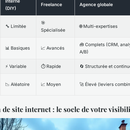
Interne
Freelance
Agence globale
(DIY)
🎯
🔧 Limitée
🌐 Multi-expertises
Spécialisée
🧰 Complets (CRM, analy
📊 Basiques
📈 Avancés
A/B)
⚡ Variable
⏱️ Rapide
🔄 Structurée et continu
📉 Aléatoire
📈 Moyen
🚀 Élevé (leviers combi
de site internet : le socle de votre visibil