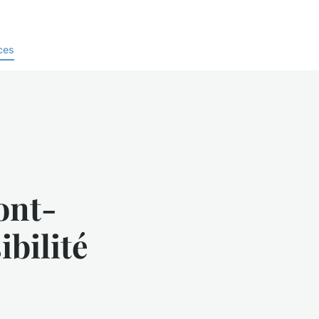
ces
ont-
ibilité