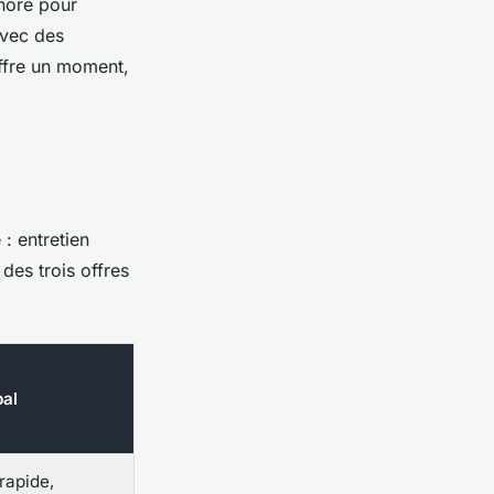
nore pour
avec des
offre un moment,
: entretien
des trois offres
pal
rapide,