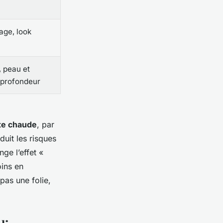
age, look
 peau et
 profondeur
tte chaude
, par
duit les risques
nge l’effet «
oins en
pas une folie,